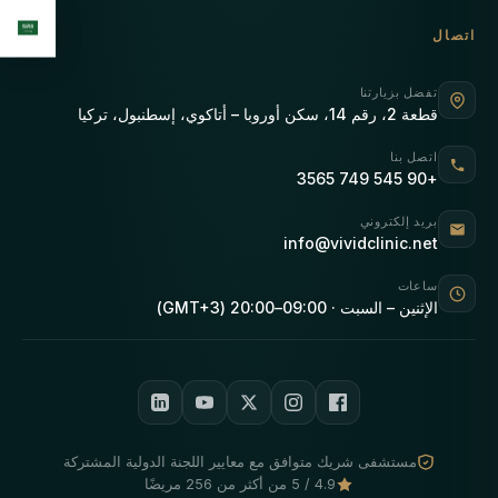
اتصال
تفضل بزيارتنا
قطعة 2، رقم 14، سكن أوروبا – أتاكوي، إسطنبول، تركيا
اتصل بنا
+90 545 749 3565
بريد إلكتروني
info@vividclinic.net
ساعات
الإثنين – السبت · 09:00–20:00 (GMT+3)
مستشفى شريك متوافق مع معايير اللجنة الدولية المشتركة
4.9 / 5 من أكثر من 256 مريضًا