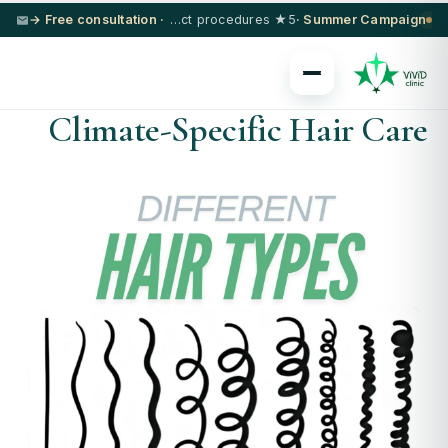
· Free consultation →
5★ hotel + VIP transfer on select procedures
Summer Campaign ·
Climate-Specific Hair Care