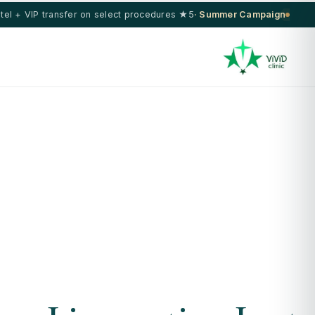
5★ hotel + VIP transfer on select procedures
Summer Campaign ·