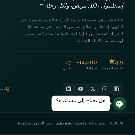
إسطنبول - لكل مريض، ولكل رحلة.""
عيادة فيفيد هي مجموعة خاصة للجراحة التجميلية مقرها في
أتاكوي، إسطنبول. نعالج المرضى الدوليين في مستشفانا
الشريك المعتمد من قبل اللجنة الدولية المشتركة، ونقدم
لهم تجربة متكاملة الخدمات.
47
12,000+
4.9★
تقييم المريض
إجراءات
بلدان
مستش
هل تحتاج إلى مساعدة؟
دردشة مفتوحة
©
2026
· صُنع بعناية بواسطة
عيادة فيفيد
. جميع الحقوق محفوظة.