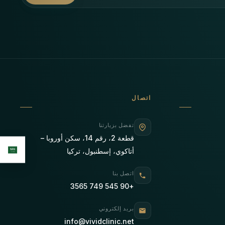
اتصال
تفضل بزيارتنا
قطعة 2، رقم 14، سكن أوروبا –
أتاكوي، إسطنبول، تركيا
اتصل بنا
+90 545 749 3565
بريد إلكتروني
info@vividclinic.net