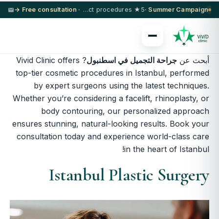
· Free consultation →
5★ hotel + VIP transfer on select procedures
Summer Campaign ·
أبحث عن
جراحة التجميل في اسطنبول
? Vivid Clinic offers
top-tier cosmetic procedures in Istanbul, performed
by expert surgeons using the latest techniques.
Whether you’re considering a facelift, rhinoplasty, or
body contouring, our personalized approach
ensures stunning, natural-looking results. Book your
consultation today and experience world-class care
in the heart of Istanbul!
Istanbul Plastic Surgery