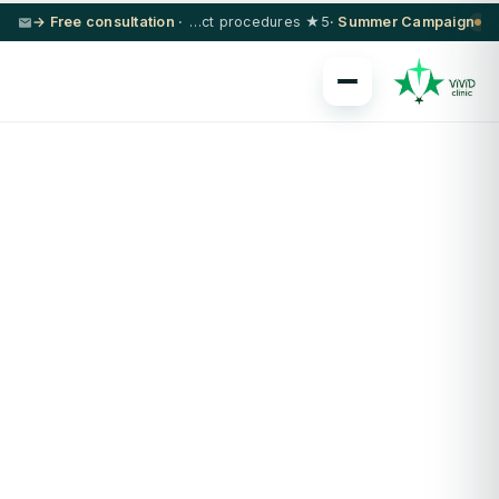
· Free consultation →
5★ hotel + VIP transfer on select procedures
Summer Campaign ·