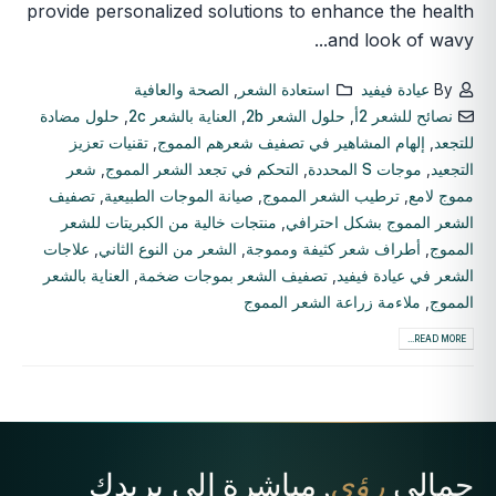
provide personalized solutions to enhance the health
and look of wavy...
By
عيادة فيفيد
استعادة الشعر
,
الصحة والعافية
نصائح للشعر 2أ
,
حلول الشعر 2b
,
العناية بالشعر 2c
,
حلول مضادة
للتجعد
,
إلهام المشاهير في تصفيف شعرهم المموج
,
تقنيات تعزيز
التجعيد
,
موجات S المحددة
,
التحكم في تجعد الشعر المموج
,
شعر
مموج لامع
,
ترطيب الشعر المموج
,
صيانة الموجات الطبيعية
,
تصفيف
الشعر المموج بشكل احترافي
,
منتجات خالية من الكبريتات للشعر
المموج
,
أطراف شعر كثيفة ومموجة
,
الشعر من النوع الثاني
,
علاجات
الشعر في عيادة فيفيد
,
تصفيف الشعر بموجات ضخمة
,
العناية بالشعر
المموج
,
ملاءمة زراعة الشعر المموج
READ MORE...
جمالي
رؤى
, مباشرة إلى بريدك