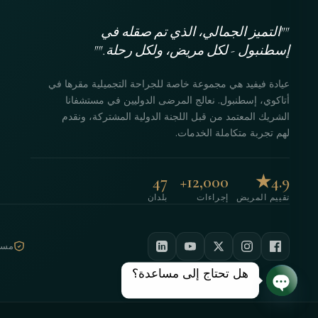
""التميز الجمالي، الذي تم صقله في
إسطنبول - لكل مريض، ولكل رحلة.""
عيادة فيفيد هي مجموعة خاصة للجراحة التجميلية مقرها في
أتاكوي، إسطنبول. نعالج المرضى الدوليين في مستشفانا
الشريك المعتمد من قبل اللجنة الدولية المشتركة، ونقدم
لهم تجربة متكاملة الخدمات.
47
12,000+
4.9★
تقييم المريض
إجراءات
بلدان
مستش
هل تحتاج إلى مساعدة؟
دردشة مفتوحة