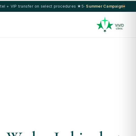
5★ hotel + VIP transfer on select procedures
Summer Campaign ·