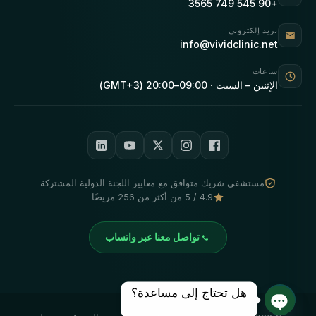
+90 545 749 3565
بريد إلكتروني
info@vividclinic.net
ساعات
الإثنين – السبت · 09:00–20:00 (GMT+3)
مستشفى شريك متوافق مع معايير اللجنة الدولية المشتركة
4.9 / 5 من أكثر من 256 مريضًا
تواصل معنا عبر واتساب
هل تحتاج إلى مساعدة؟