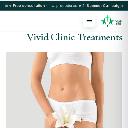
· Free consultation →
5★ hotel + VIP transfer on select procedures
Summer Campaign ·
Vivid Clinic Treatments