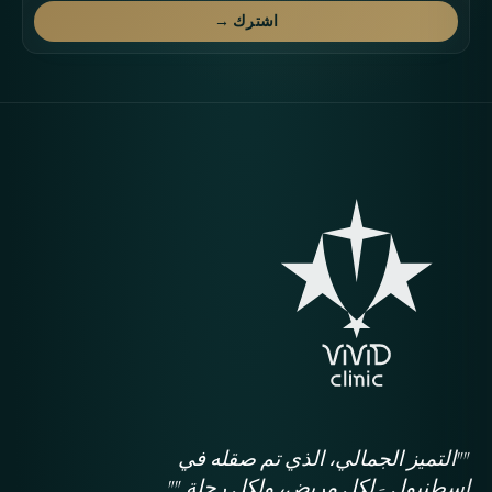
اشترك →
""التميز الجمالي، الذي تم صقله في
إسطنبول - لكل مريض، ولكل رحلة.""