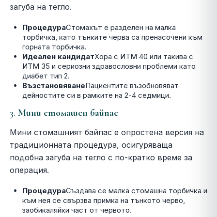
загуба на тегло.
Процедура
Стомахът е разделен на малка
торбичка, като тънките черва са пренасочени към
горната торбичка.
Идеален кандидат
Хора с ИТМ 40 или такива с
ИТМ 35 и сериозни здравословни проблеми като
диабет тип 2.
Възстановяване
Пациентите възобновяват
дейностите си в рамките на 2-4 седмици.
3.
Мини стомашен байпас
Мини стомашният байпас е опростена версия на
традиционната процедура, осигуряваща
подобна загуба на тегло с по-кратко време за
операция.
Процедура
Създава се малка стомашна торбичка и
към нея се свързва примка на тънкото черво,
заобикаляйки част от червото.