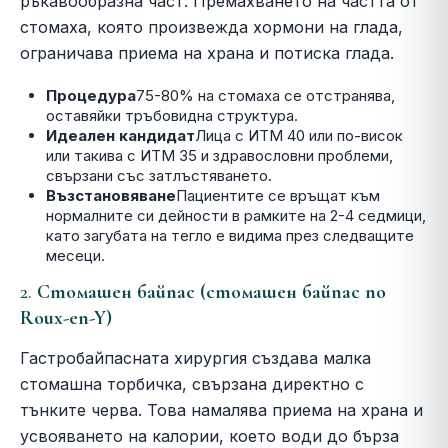
ръкавообразна част. Премахването на частта от
стомаха, която произвежда хормони на глада,
ограничава приема на храна и потиска глада.
Процедура
75-80% на стомаха се отстранява,
оставяйки тръбовидна структура.
Идеален кандидат
Лица с ИТМ 40 или по-висок
или такива с ИТМ 35 и здравословни проблеми,
свързани със затлъстяването.
Възстановяване
Пациентите се връщат към
нормалните си дейности в рамките на 2-4 седмици,
като загубата на тегло е видима през следващите
месеци.
2.
Стомашен байпас (стомашен байпас по
Roux-en-Y)
Гастробайпасната хирургия създава малка
стомашна торбичка, свързана директно с
тънките черва. Това намалява приема на храна и
усвояването на калории, което води до бърза