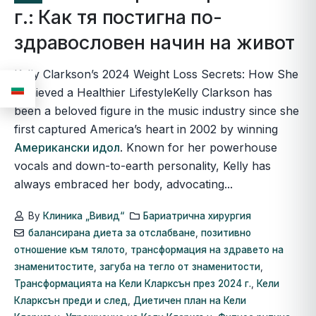
г.: Как тя постигна по-
здравословен начин на живот
Kelly Clarkson’s 2024 Weight Loss Secrets: How She
Achieved a Healthier LifestyleKelly Clarkson has
been a beloved figure in the music industry since she
first captured America’s heart in 2002 by winning
Американски идол
. Known for her powerhouse
vocals and down-to-earth personality, Kelly has
always embraced her body, advocating...
By
Клиника „Вивид“
Бариатрична хирургия
балансирана диета за отслабване
,
позитивно
отношение към тялото
,
трансформация на здравето на
знаменитостите
,
загуба на тегло от знаменитости
,
Трансформацията на Кели Кларксън през 2024 г.
,
Кели
Кларксън преди и след
,
Диетичен план на Кели