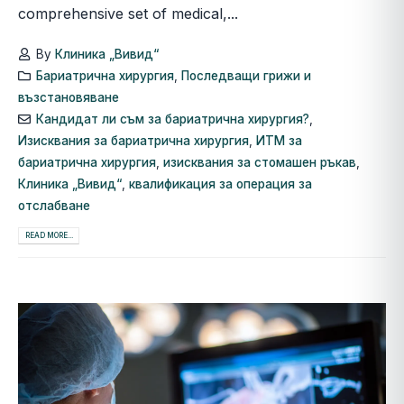
comprehensive set of medical,...
By
Клиника „Вивид“
Бариатрична хирургия
,
Последващи грижи и
възстановяване
Кандидат ли съм за бариатрична хирургия?
,
Изисквания за бариатрична хирургия
,
ИТМ за
бариатрична хирургия
,
изисквания за стомашен ръкав
,
Клиника „Вивид“
,
квалификация за операция за
отслабване
READ MORE...