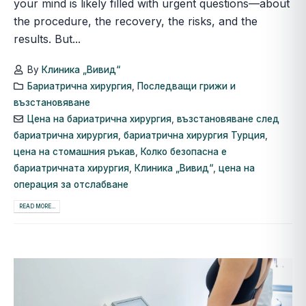
your mind is likely filled with urgent questions—about
the procedure, the recovery, the risks, and the
results. But...
By
Клиника „Вивид“
Бариатрична хирургия
,
Последващи грижи и
възстановяване
Цена на бариатрична хирургия
,
възстановяване след
бариатрична хирургия
,
бариатрична хирургия Турция
,
цена на стомашния ръкав
,
Колко безопасна е
бариатричната хирургия
,
Клиника „Вивид“
,
цена на
операция за отслабване
READ MORE...