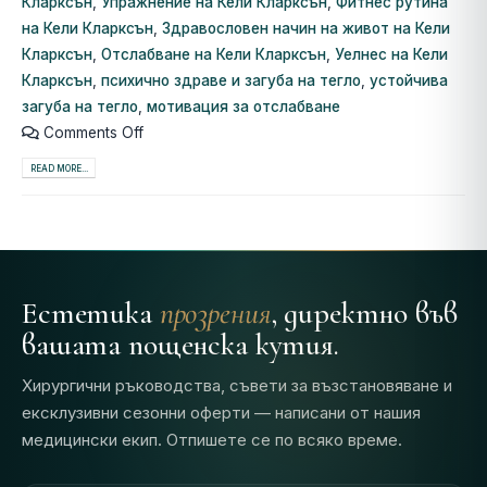
Кларксън
,
Упражнение на Кели Кларксън
,
Фитнес рутина
на Кели Кларксън
,
Здравословен начин на живот на Кели
Кларксън
,
Отслабване на Кели Кларксън
,
Уелнес на Кели
Кларксън
,
психично здраве и загуба на тегло
,
устойчива
загуба на тегло
,
мотивация за отслабване
Comments Off
READ MORE...
Естетика
прозрения
, директно във
вашата пощенска кутия.
Хирургични ръководства, съвети за възстановяване и
ексклузивни сезонни оферти — написани от нашия
медицински екип. Отпишете се по всяко време.