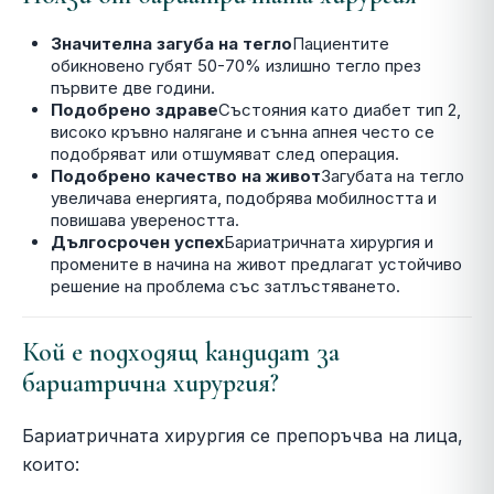
Значителна загуба на тегло
Пациентите
обикновено губят 50-70% излишно тегло през
първите две години.
Подобрено здраве
Състояния като диабет тип 2,
високо кръвно налягане и сънна апнея често се
подобряват или отшумяват след операция.
Подобрено качество на живот
Загубата на тегло
увеличава енергията, подобрява мобилността и
повишава увереността.
Дългосрочен успех
Бариатричната хирургия и
промените в начина на живот предлагат устойчиво
решение на проблема със затлъстяването.
Кой е подходящ кандидат за
бариатрична хирургия?
Бариатричната хирургия се препоръчва на лица,
които: