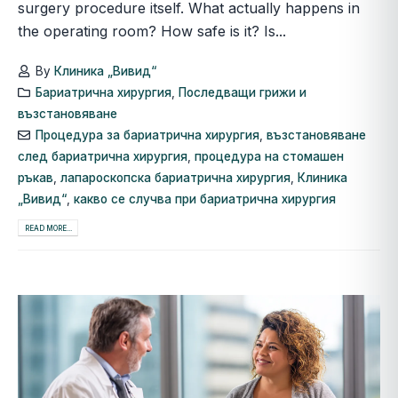
surgery procedure itself. What actually happens in
the operating room? How safe is it? Is...
By
Клиника „Вивид“
Бариатрична хирургия
,
Последващи грижи и
възстановяване
Процедура за бариатрична хирургия
,
възстановяване
след бариатрична хирургия
,
процедура на стомашен
ръкав
,
лапароскопска бариатрична хирургия
,
Клиника
„Вивид“
,
какво се случва при бариатрична хирургия
READ MORE...