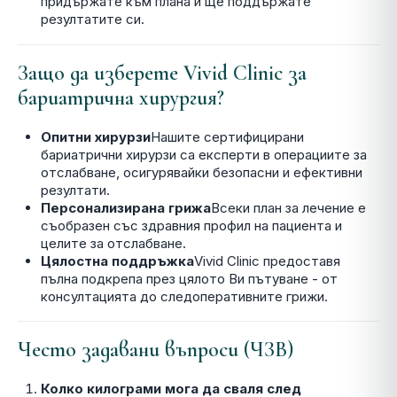
придържате към плана и ще поддържате
резултатите си.
Защо да изберете Vivid Clinic за
бариатрична хирургия?
Опитни хирурзи
Нашите сертифицирани
бариатрични хирурзи са експерти в операциите за
отслабване, осигурявайки безопасни и ефективни
резултати.
Персонализирана грижа
Всеки план за лечение е
съобразен със здравния профил на пациента и
целите за отслабване.
Цялостна поддръжка
Vivid Clinic предоставя
пълна подкрепа през цялото Ви пътуване - от
консултацията до следоперативните грижи.
Често задавани въпроси (ЧЗВ)
Колко килограми мога да сваля след