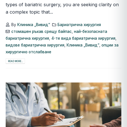
types of bariatric surgery, you are seeking clarity on
a complex topic that...
By
Клиника „Вивид“
Бариатрична хирургия
стомашен ръкав срещу байпас
,
най-безопасната
бариатрична хирургия
,
4-те вида бариатрична хирургия
,
видове бариатрична хирургия
,
Клиника „Вивид“
,
опции за
хирургично отслабване
READ MORE...