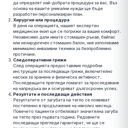
да определят най-добрата процедура за вас. Въз
основа на вашите уникални нужди ще бъде
разработен персонализиран план.
Хирургия или процедура
В деня на операцията, нашият експертен
медицински екип ще се погрижи за вашия комфорт.
Независимо дали имате стомашен ръкав, байпас
или нехирургичен стомашен балон, ние използваме
минимално инвазивни техники за безпроблемно
протичане.
Следоперативни грижи
След операцията предоставяме подробни
инструкции за последващи грижи, включително
насоки за хранене и физическа активност.
Последващите прегледи помагат за проследяване
на напредъка ви и осигуряват дългосрочен успех.
Резултати и последващи действия
Резултатите от загубата на тегло се появяват
постепенно в продължение на няколко месеца.
Повечето пациенти отбелязват значителна загуба
на тегло през първата година. Редовните
последващи прегледи гарантират, че ще се