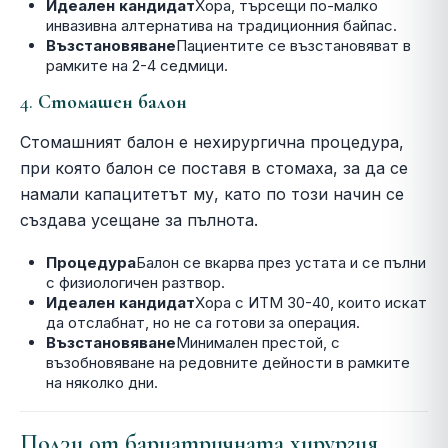
Идеален кандидат
Хора, търсещи по-малко
инвазивна алтернатива на традиционния байпас.
Възстановяване
Пациентите се възстановяват в
рамките на 2-4 седмици.
4.
Стомашен балон
Стомашният балон е нехирургична процедура,
при която балон се поставя в стомаха, за да се
намали капацитетът му, като по този начин се
създава усещане за пълнота.
Процедура
Балон се вкарва през устата и се пълни
с физиологичен разтвор.
Идеален кандидат
Хора с ИТМ 30-40, които искат
да отслабнат, но не са готови за операция.
Възстановяване
Минимален престой, с
възобновяване на редовните дейности в рамките
на няколко дни.
Ползи от бариатричната хирургия