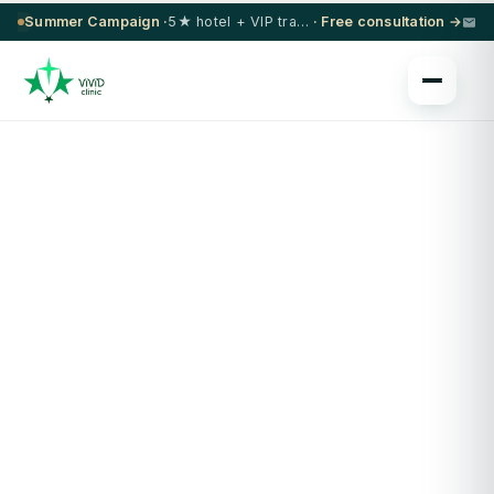
Summer Campaign ·
5★ hotel + VIP transfer on select procedures
· Free consultation →