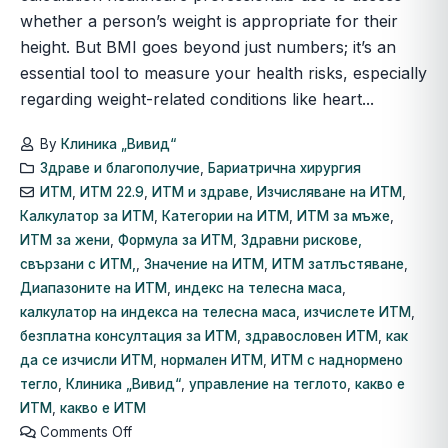
whether a person’s weight is appropriate for their
height. But BMI goes beyond just numbers; it’s an
essential tool to measure your health risks, especially
regarding weight-related conditions like heart...
By
Клиника „Вивид“
Здраве и благополучие
,
Бариатрична хирургия
ИТМ
,
ИТМ 22.9
,
ИТМ и здраве
,
Изчисляване на ИТМ
,
Калкулатор за ИТМ
,
Категории на ИТМ
,
ИТМ за мъже
,
ИТМ за жени
,
Формула за ИТМ
,
Здравни рискове,
свързани с ИТМ,
,
Значение на ИТМ
,
ИТМ затлъстяване
,
Диапазоните на ИТМ
,
индекс на телесна маса
,
калкулатор на индекса на телесна маса
,
изчислете ИТМ
,
безплатна консултация за ИТМ
,
здравословен ИТМ
,
как
да се изчисли ИТМ
,
нормален ИТМ
,
ИТМ с наднормено
тегло
,
Клиника „Вивид“
,
управление на теглото
,
какво е
ИТМ
,
какво е ИТМ
Comments Off