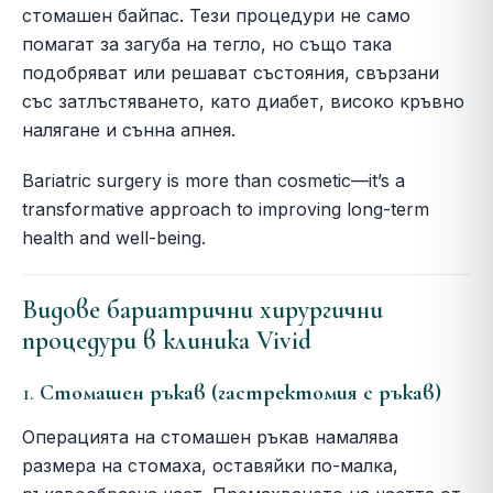
стомашен байпас. Тези процедури не само
помагат за загуба на тегло, но също така
подобряват или решават състояния, свързани
със затлъстяването, като диабет, високо кръвно
налягане и сънна апнея.
Bariatric surgery is more than cosmetic—it’s a
transformative approach to improving long-term
health and well-being.
Видове бариатрични хирургични
процедури в клиника Vivid
1.
Стомашен ръкав (гастректомия с ръкав)
Операцията на стомашен ръкав намалява
размера на стомаха, оставяйки по-малка,