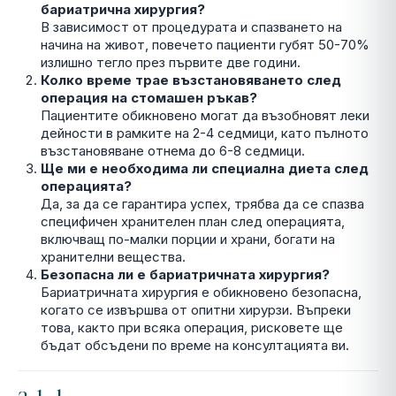
бариатрична хирургия?
В зависимост от процедурата и спазването на
начина на живот, повечето пациенти губят 50-70%
излишно тегло през първите две години.
Колко време трае възстановяването след
операция на стомашен ръкав?
Пациентите обикновено могат да възобновят леки
дейности в рамките на 2-4 седмици, като пълното
възстановяване отнема до 6-8 седмици.
Ще ми е необходима ли специална диета след
операцията?
Да, за да се гарантира успех, трябва да се спазва
специфичен хранителен план след операцията,
включващ по-малки порции и храни, богати на
хранителни вещества.
Безопасна ли е бариатричната хирургия?
Бариатричната хирургия е обикновено безопасна,
когато се извършва от опитни хирурзи. Въпреки
това, както при всяка операция, рисковете ще
бъдат обсъдени по време на консултацията ви.