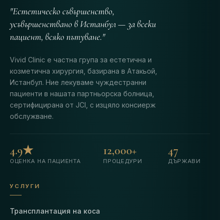
"Естетическо съвършенство,
усъвършенствано в Истанбул — за всеки
пациент, всяко пътуване."
Vivid Clinic е частна група за естетична и
козметична хирургия, базирана в Атакьой,
Истанбул. Ние лекуваме чуждестранни
пациенти в нашата партньорска болница,
сертифицирана от JCI, с изцяло консиерж
обслужване.
4.9★
12,000+
47
ОЦЕНКА НА ПАЦИЕНТА
ПРОЦЕДУРИ
ДЪРЖАВИ
УСЛУГИ
Трансплантация на коса