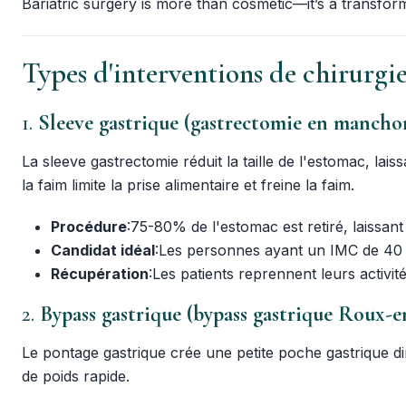
Bariatric surgery is more than cosmetic—it’s a transfo
Types d'interventions de chirurgie
1.
Sleeve gastrique (gastrectomie en mancho
La sleeve gastrectomie réduit la taille de l'estomac, la
la faim limite la prise alimentaire et freine la faim.
Procédure
:75-80% de l'estomac est retiré, laissan
Candidat idéal
:Les personnes ayant un IMC de 40 o
Récupération
:Les patients reprennent leurs activi
2.
Bypass gastrique (bypass gastrique Roux-e
Le pontage gastrique crée une petite poche gastrique dire
de poids rapide.