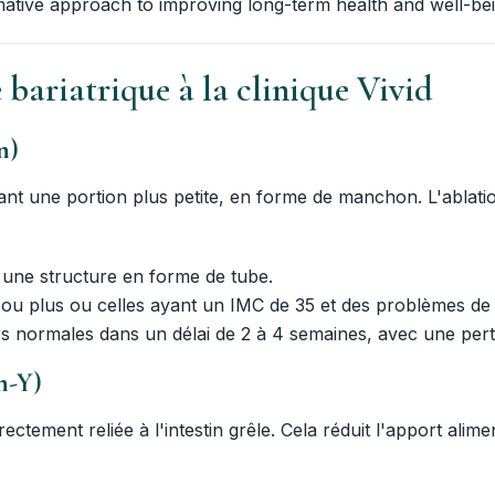
rmative approach to improving long-term health and well-bei
 bariatrique à la clinique Vivid
n)
issant une portion plus petite, en forme de manchon. L'ablat
t une structure en forme de tube.
u plus ou celles ayant un IMC de 35 et des problèmes de sa
tés normales dans un délai de 2 à 4 semaines, avec une pert
n-Y)
ctement reliée à l'intestin grêle. Cela réduit l'apport alime