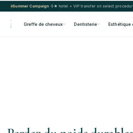
Summer Campaign ·
5★ hotel + VIP transfer on select procedu
Greffe de cheveux
Dentisterie
Esthétique 