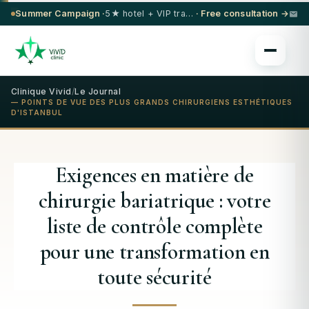
Summer Campaign ·
5★ hotel + VIP transfer on select procedures
· Free consultation →
Clinique Vivid
/
Le Journal
— POINTS DE VUE DES PLUS GRANDS CHIRURGIENS ESTHÉTIQUES
D'ISTANBUL
Exigences en matière de
chirurgie bariatrique : votre
liste de contrôle complète
pour une transformation en
toute sécurité