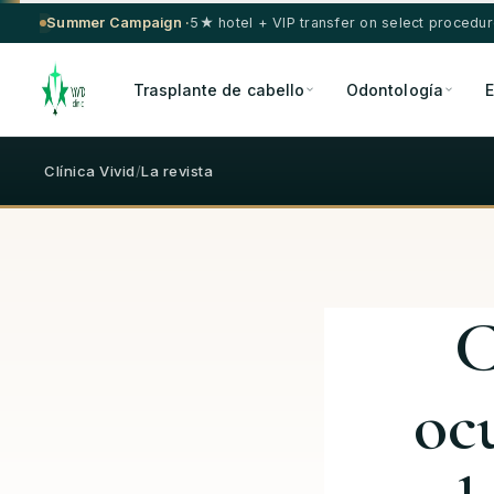
Summer Campaign ·
5★ hotel + VIP transfer on select procedu
Trasplante de cabello
Odontología
E
Clínica Vivid
/
La revista
C
ocu