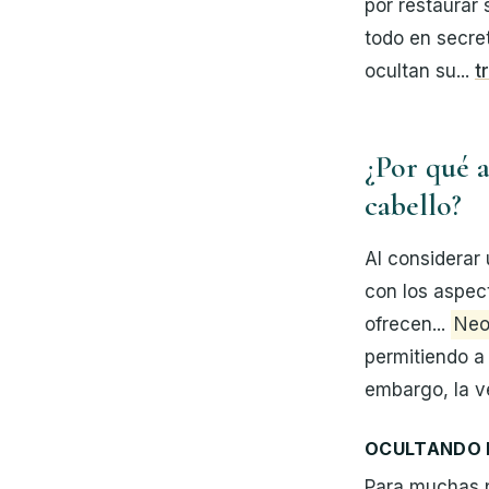
por restaurar 
todo en secre
ocultan su...
t
¿Por qué a
cabello?
Al considerar 
con los aspec
ofrecen...
Neo
permitiendo a 
embargo, la v
OCULTANDO L
Para muchas p