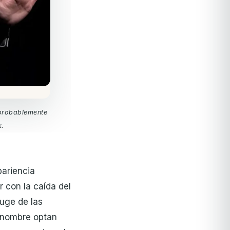
 probablemente
k.
pariencia
r con la caída del
auge de las
renombre optan