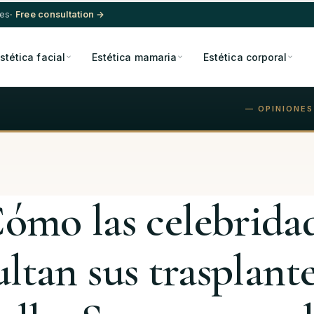
res
· Free consultation →
stética facial
Estética mamaria
Estética corporal
— OPINIONES
ómo las celebrida
ltan sus trasplant