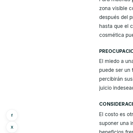
zona visible 
después del p
hasta que el c
cosmética pue
PREOCUPACI
El miedo a un
puede ser un 
percibirán su
juicio indesea
CONSIDERACI
El costo es ot
f
suponer una i
X
beneficios fre