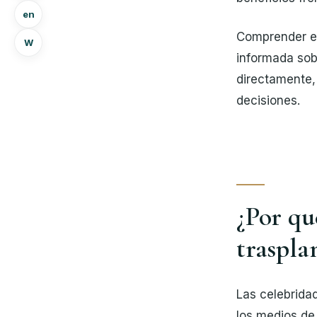
en
Comprender es
W
informada sobr
directamente, 
decisiones.
¿Por qu
traspla
Las celebrida
los medios de