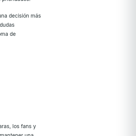
una decisión más
 dudas
toma de
ras, los fans y
 mantener una