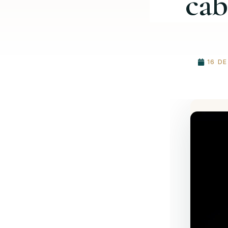
cab
16 D