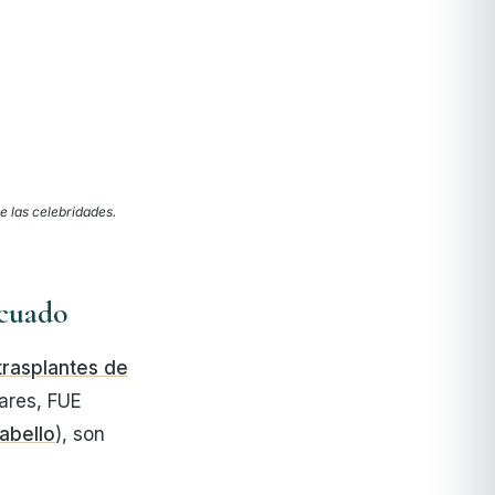
e las celebridades.
ecuado
trasplantes de
ares, FUE
abello
), son