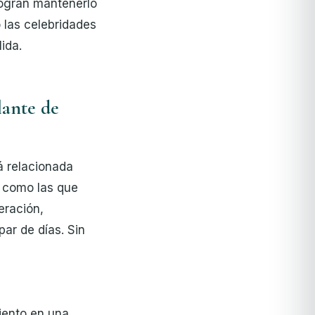
 logran mantenerlo
 las celebridades
ida.
lante de
á relacionada
, como las que
eración,
par de días. Sin
miento en una