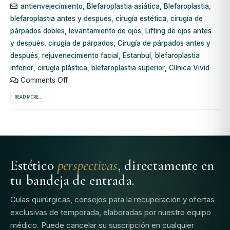
antienvejecimiento
,
Blefaroplastia asiática
,
Blefaroplastia
,
blefaroplastia antes y después
,
cirugía estética
,
cirugía de
párpados dobles
,
levantamiento de ojos
,
Lifting de ojos antes
y después
,
cirugía de párpados
,
Cirugía de párpados antes y
después
,
rejuvenecimiento facial
,
Estanbul
,
blefaroplastia
inferior
,
cirugía plástica
,
blefaroplastia superior
,
Clínica Vivid
Comments Off
READ MORE...
Estético
perspectivas
, directamente en
tu bandeja de entrada.
Guías quirúrgicas, consejos para la recuperación y ofertas
exclusivas de temporada, elaboradas por nuestro equipo
médico. Puede cancelar su suscripción en cualquier