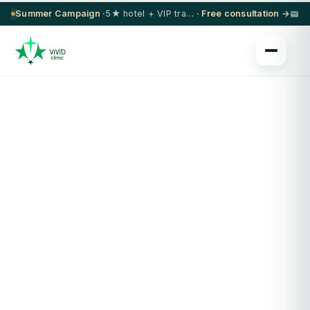
Summer Campaign ·
5★ hotel + VIP transfer on select procedures
· Free consultation →