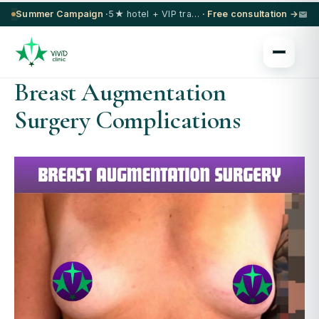
Summer Campaign ·
5★ hotel + VIP transfer on select procedures
· Free consultation →
Breast Augmentation
Surgery Complications