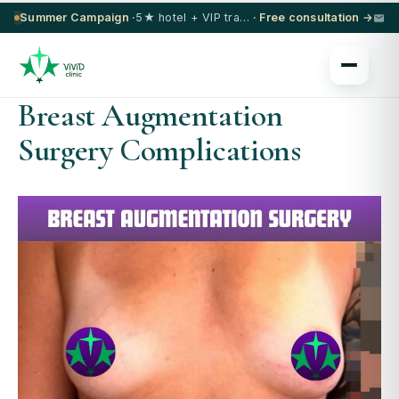
Summer Campaign ·
5★ hotel + VIP transfer on select procedures
· Free consultation →
Breast Augmentation
Surgery Complications