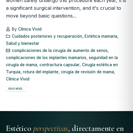
women safely undergo this procedure each year, it is
a significant surgical intervention, and it's crucial to
move beyond basic questions...
By
Clínica Vivid
Cuidados posteriores y recuperación
,
Estética mamaria
,
Salud y bienestar
complicaciones de la cirugía de aumento de senos
,
complicaciones de los implantes mamarios
,
seguridad en la
cirugía de mama
,
contractura capsular
,
Cirugía estética en
Turquía
,
rotura del implante
,
cirugía de revisión de mama
,
Clínica Vivid
READ MORE...
Estético
perspectivas
, directamente en