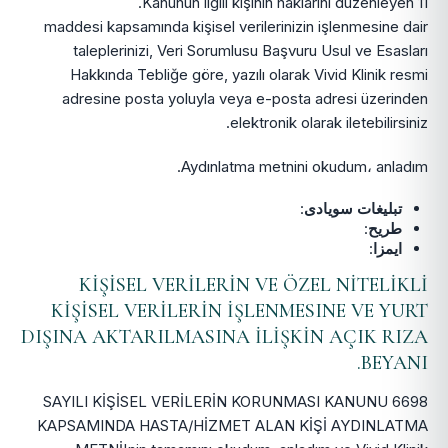
Kanunun ilgili kişinin haklarını duzenleyen 11.
maddesi kapsamında kişisel verilerinizin işlenmesine dair
taleplerinizi, Veri Sorumlusu Başvuru Usul ve Esasları
Hakkında Tebliğe göre, yazılı olarak Vivid Klinik resmi
adresine posta yoluyla veya
e-posta adresi üzerinden
elektronik olarak iletebilirsiniz.
Aydınlatma metnini okudum، anladım.
تبلیغات سویادی
:
طریح
:
ایمزا
:
KİŞİSEL VERİLERİN VE ÖZEL NİTELİKLİ
KİŞİSEL VERİLERİN İŞLENMESINE VE YURT
DIŞINA AKTARILMASINA İLİŞKİN AÇIK RIZA
BEYANI.
6698 SAYILI KİŞİSEL VERİLERİN KORUNMASI KANUNU
KAPSAMINDA HASTA/HİZMET ALAN KİŞİ AYDINLATMA