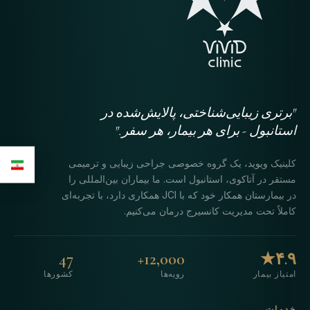
"برتری زیبایی‌شناختی، پالایش‌شده در
استانبول - برای هر بیمار، هر سفر."
کلینیک ویوید، یک گروه خصوصی جراحی زیبایی و ترمیمی
مستقر در آتاکوی، استانبول است. ما بیماران بین‌المللی را
در بیمارستان همکار خود که با JCI همکاری دارد، با تجربه‌ای
کاملاً تحت مدیریت کانسیرج درمان می‌کنیم.
47
12,000+
۴.۹★
امتیاز بیمار
رویه‌ها
کشورها
خدمات