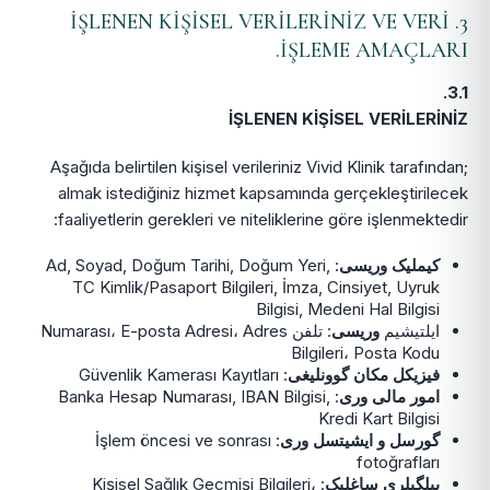
3. İŞLENEN KİŞİSEL VERİLERİNİZ VE VERİ
İŞLEME AMAÇLARI.
3.1.
İŞLENEN KİŞİSEL VERİLERİNİZ
Aşağıda belirtilen kişisel verileriniz Vivid Klinik tarafından;
almak istediğiniz hizmet kapsamında gerçekleştirilecek
faaliyetlerin gerekleri ve niteliklerine göre işlenmektedir:
کیملیک وریسی
: Ad, Soyad, Doğum Tarihi, Doğum Yeri,
TC Kimlik/Pasaport Bilgileri, İmza, Cinsiyet, Uyruk
Bilgisi, Medeni Hal Bilgisi
ایلتیشیم
وریسی
: تلفن Numarası، E-posta Adresi، Adres
Bilgileri، Posta Kodu
فیزیکل مکان گوونلیغی
: Güvenlik Kamerası Kayıtları
امور مالی وری
: Banka Hesap Numarası, IBAN Bilgisi,
Kredi Kart Bilgisi
گورسل و ایشیتسل وری
: İşlem öncesi ve sonrası
fotoğrafları
بیلگیلری ساغلیک
: Kişisel Sağlık Geçmişi Bilgileri،