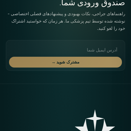
صندوق ورودی شما.
راهنماهای جراحی، نکات بهبودی و پیشنهادهای فصلی اختصاصی -
نوشته شده توسط تیم پزشکی ما. هر زمان که خواستید اشتراک
خود را لغو کنید.
آدرس ایمیل
مشترک شوید →