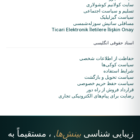
سایت کولانیم کوشولاری
تسلیم و سیاست اجتماعی
سیاست گیزلیلیک
مسافلی ساتیش سوزله‌شمسی
Ticari Elektronik İletilere İlişkin Onay
اسناد حقوقی انگلیسی
حفاظت از اطلاعات شخصی
سیاست کوکی‌ها
شرایط استفاده
سیاست تحویل و بازگشت
سیاست حفظ حریم خصوصی
قرارداد فروش از راه دور
رضایت برای پیام‌های الکترونیکی تجاری
زیبایی شناسی
بینش‌ها
, ، مستقیماً به