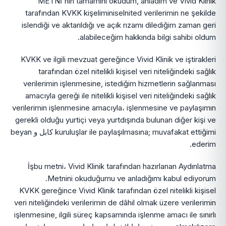
METNİ'nin tamamını okudum, anladım ve Vivid Klinik
tarafından KVKK kişeliminiselnited verilerimin ne şekilde
islendiği ve aktarıldığı ve açık rızamı dilediğim zaman geri
alabileceğim hakkında bilgi sahibi oldum.
KVKK ve ilgili mevzuat gereğince Vivid Klinik ve iştirakleri
tarafından özel nitelikli kişisel veri niteliğindeki sağlık
verilerimin işlenmesine, istediğim hizmetlerin sağlanması
amacıyla gereği ile nitelikli kişisel veri niteliğindeki sağlık
verilerimin işlenmesine amacıyla، işlenmesine ve paylaşımın
gerekli olduğu yurtiçi veya yurtdışında bulunan diğer kişi ve
kuruluşlar ile paylaşılmasına; muvafakat ettiğimi کابل و beyan
ederim.
İşbu metni، Vivid Klinik tarafından hazırlanan Aydınlatma
Metnini okuduğumu ve anladığımı kabul ediyorum.
KVKK gereğince Vivid Klinik tarafından özel nitelikli kişisel
veri niteliğindeki verilerimin de dâhil olmak üzere verilerimin
işlenmesine, ilgili süreç kapsamında işlenme amacı ile sınırlı