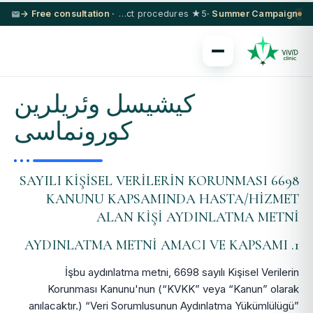
· Free consultation →
5★ hotel + VIP transfer on select procedures
Summer Campaign ·
کیشیسل وئریلرین
کورونماسی
6698 SAYILI KİŞİSEL VERİLERİN KORUNMASI
KANUNU KAPSAMINDA HASTA/HİZMET
ALAN KİŞİ AYDINLATMA METNİ
1. AYDINLATMA METNİ AMACI VE KAPSAMI
İşbu aydınlatma metni, 6698 sayılı Kişisel Verilerin
Korunması Kanunu'nun (“KVKK” veya “Kanun” olarak
anılacaktır.) “Veri Sorumlusunun Aydınlatma Yükümlülügü”