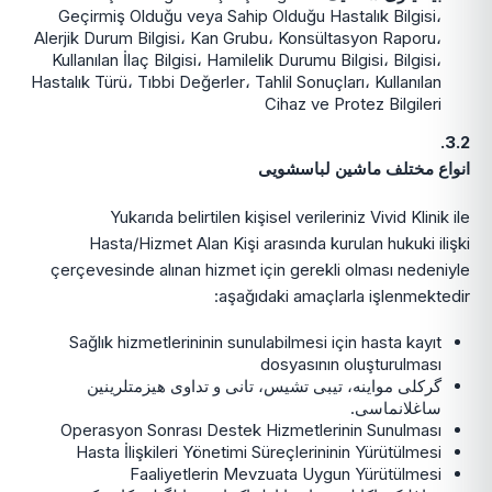
Geçirmiş Olduğu veya Sahip Olduğu Hastalık Bilgisi،
Alerjik Durum Bilgisi، Kan Grubu، Konsültasyon Raporu،
Kullanılan İlaç Bilgisi، Hamilelik Durumu Bilgisi، Bilgisi،
Hastalık Türü، Tıbbi Değerler، Tahlil Sonuçları، Kullanılan
Cihaz ve Protez Bilgileri
3.2.
انواع مختلف ماشین لباسشویی
Yukarıda belirtilen kişisel verileriniz Vivid Klinik ile
Hasta/Hizmet Alan Kişi arasında kurulan hukuki ilişki
çerçevesinde alınan hizmet için gerekli olması nedeniyle
aşağıdaki amaçlarla işlenmektedir:
Sağlık hizmetlerininin sunulabilmesi için hasta kayıt
dosyasının oluşturulması
گرکلی مواینه، تیبی تشیس، تانی و تداوی هیزمتلرینین
ساغلانماسی.
Operasyon Sonrası Destek Hizmetlerinin Sunulması
Hasta İlişkileri Yönetimi Süreçlerininin Yürütülmesi
Faaliyetlerin Mevzuata Uygun Yürütülmesi