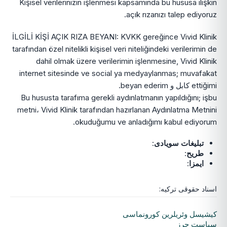
Kişisel verilerinizin işlenmesi kapsamında bu hususa ilişkin
açık rızanızı talep ediyoruz.
İLGİLİ KİŞİ AÇIK RIZA BEYANI: KVKK gereğince Vivid Klinik
tarafından özel nitelikli kişisel veri niteliğindeki verilerimin de
dahil olmak üzere verilerimin işlenmesine, Vivid Klinik
internet sitesinde ve social ya medyaylanmas; muvafakat
ettiğimi کابل و beyan ederim.
Bu hususta tarafıma gerekli aydınlatmanın yapıldığını; işbu
metni، Vivid Klinik tarafından hazırlanan Aydınlatma Metnini
okuduğumu ve anladığımı kabul ediyorum.
تبلیغات سویادی
:
طریح
:
ایمزا
:
اسناد حقوقی ترکیه:
کیشیسل وئریلرین کورونماسی
سیاست چرز