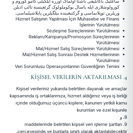
ساغلیک باکانلیغی باشتا اولماک اوزره ایلگیلی کامو کوروم و
کورولوشلاری ایله یاسال یوکوملولوک گرئغینسه تالپ ادیلن
وریلرین توپلانماسی و گرکتیغینده بیلگیلرین پایلاشیلماسی.
Hizmet Satışının Yapılması İçin Muhasebe ve Finans
İşlerinin Yürütülmesi
Sözleşme Süreçlerininin Yürütülmesi
Reklam/Kampanya/Promosyon Süreçlerininin
Yürütülmesi
Mal/Hizmet Satış Süreçlerinin Yürütülmesi
Mal/Hizmet Satış Sonrası Destek Hizmetlerininin
Yürütülmesi
Veri Sorumlusu Operasyonlarının Güvenliğinin Temini
4. KİŞİSEL VERİLERİN AKTARILMASI
Kişisel verileriniz yukarıda belirtilen dayanak ve amaçlar
kapsamında iş ortaklarımıza, hizmet aldığımız veya iş birliği
içinde olduğumuz üçüncü kişilere, kanunen yetkili kamu
kurumları ve özel kişunile
8. و
9. maddelerinde belirtilen kişisel veri işleme şartları
çerçevesinde ve bunlarla sınırlı olarak aktarılabilecektir.