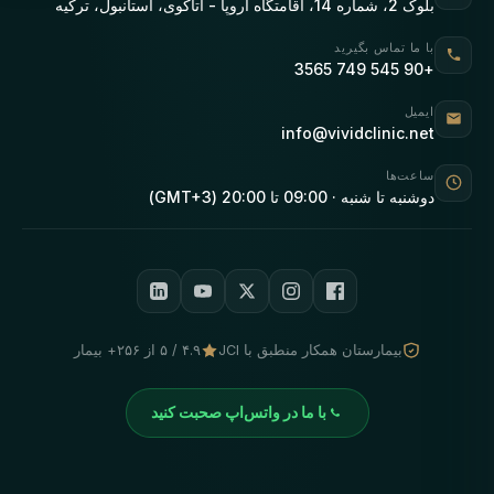
بلوک 2، شماره 14، اقامتگاه اروپا - آتاکوی، استانبول، ترکیه
با ما تماس بگیرید
+90 545 749 3565
ایمیل
info@vividclinic.net
ساعت‌ها
دوشنبه تا شنبه · 09:00 تا 20:00 (GMT+3)
بیمارستان همکار منطبق با JCI
۴.۹ / ۵ از ۲۵۶+ بیمار
با ما در واتس‌اپ صحبت کنید