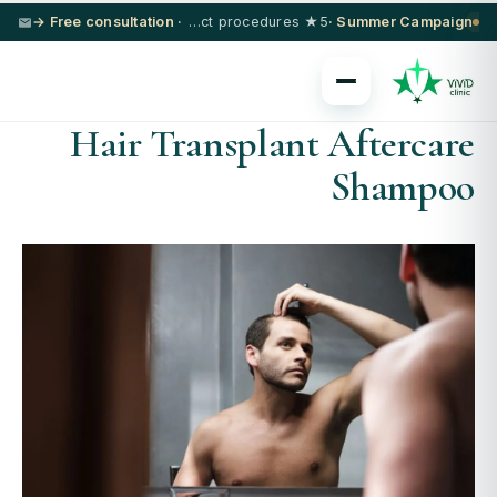
· Free consultation →
5★ hotel + VIP transfer on select procedures
Summer Campaign ·
Hair Transplant Aftercare
Shampoo