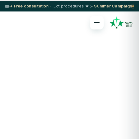
· Free consultation →
5★ hotel + VIP transfer on select procedures
Summer Campaign ·