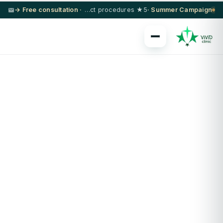
· Free consultation →
5★ hotel + VIP transfer on select procedures
Summer Campaign ·