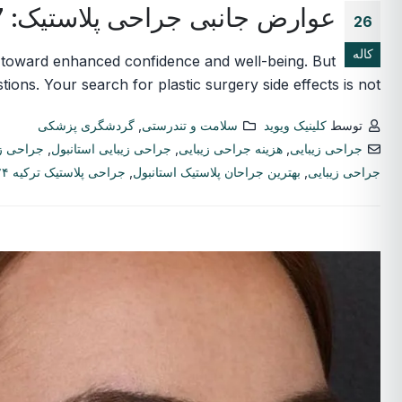
عوارض جانبی جراحی پلاستیک: 7 حقیقت ضروری که قبل از تغییر شکل باید بدانید
26
کاله
ey toward enhanced confidence and well-being. But
tions. Your search for plastic surgery side effects is not...
توسط
کلینیک ویوید
سلامت و تندرستی
,
گردشگری پزشکی
جراحی زیبایی
,
هزینه جراحی زیبایی
,
جراحی زیبایی استانبول
,
جراحی زی
جراحی زیبایی
,
بهترین جراحان پلاستیک استانبول
,
جراحی پلاستیک ترکیه ۲۰۲۴