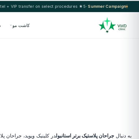
5★ hotel + VIP transfer on select procedures
Summer Campaign ·
کاشت مو
د
به دنبال
جراحان پلاستیک برتر استانبول
در کلینیک ویوید، جراحان پل