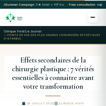
Summer Campaign ·
5★ hotel + VIP transfer on select procedures
· Free consultation →
Clinique Vivid
/
Le Journal
— POINTS DE VUE DES PLUS GRANDS CHIRURGIENS ESTHÉTIQUES
D'ISTANBUL
Effets secondaires de la
chirurgie plastique : 7 vérités
essentielles à connaître avant
votre transformation
26 JUILLET 2025
CLINIQUE VIVID