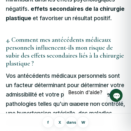
négatifs.
effets secondaires de la chirurgie
plastique
et favoriser un résultat positif.
4. Comment mes antécédents médicaux
personnels influencent-ils mon risque de
subir des effets secondaires liés à la chirurgie
plastique ?
Vos antécédents médicaux personnels sont
un facteur déterminant pour déterminer votre
Besoin d'aide?
admissibilité et votre profil de risque. Des
pathologies telles qu'un diabète non contrôlé,
Ouvrir
une hypertension artérielle, des maladies
auto-immunes ou des antécédents de
f
X
dans
W