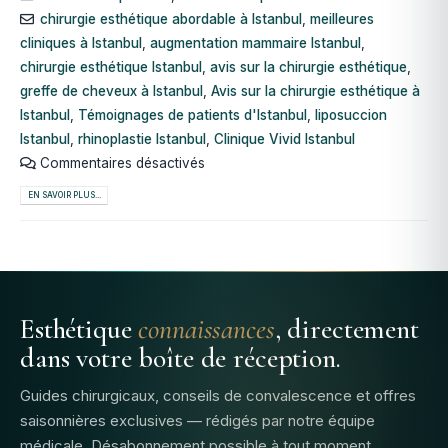
chirurgie esthétique abordable à Istanbul
,
meilleures
cliniques à Istanbul
,
augmentation mammaire Istanbul
,
chirurgie esthétique Istanbul
,
avis sur la chirurgie esthétique
,
greffe de cheveux à Istanbul
,
Avis sur la chirurgie esthétique à
Istanbul
,
Témoignages de patients d'Istanbul
,
liposuccion
Istanbul
,
rhinoplastie Istanbul
,
Clinique Vivid Istanbul
Commentaires désactivés
EN SAVOIR PLUS...
Esthétique
connaissances
, directement
dans votre boîte de réception.
Guides chirurgicaux, conseils de convalescence et offres
saisonnières exclusives — rédigés par notre équipe
médicale. Désabonnement possible à tout moment.