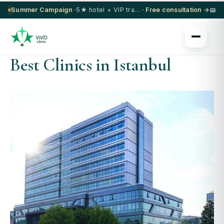
Summer Campaign ·
5★ hotel + VIP transfer on select procedures
· Free consultation →
Best Clinics in Istanbul