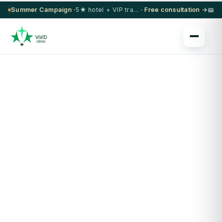
Summer Campaign ·
5★ hotel + VIP transfer on select procedures
· Free consultation →