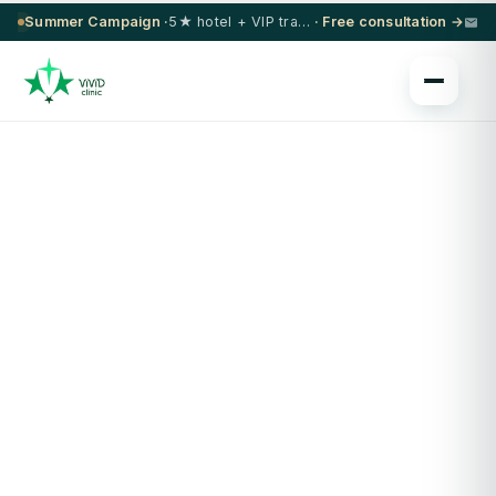
Summer Campaign ·
5★ hotel + VIP transfer on select procedures
· Free consultation →