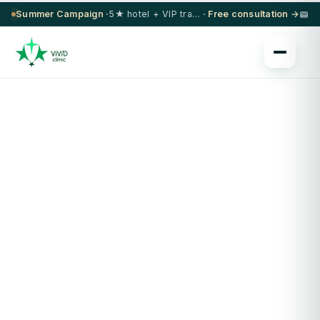
Summer Campaign ·
5★ hotel + VIP transfer on select procedures
· Free consultation →