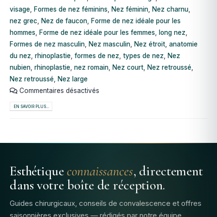
visage
,
Formes de nez féminins
,
Nez féminin
,
Nez charnu
,
nez grec
,
Nez de faucon
,
Forme de nez idéale pour les
hommes
,
Forme de nez idéale pour les femmes
,
long nez
,
Formes de nez masculin
,
Nez masculin
,
Nez étroit
,
anatomie
du nez
,
rhinoplastie
,
formes de nez
,
types de nez
,
Nez
nubien
,
rhinoplastie
,
nez romain
,
Nez court
,
Nez retroussé
,
Nez retroussé
,
Nez large
Commentaires désactivés
EN SAVOIR PLUS...
Esthétique
connaissances
, directement
dans votre boîte de réception.
Guides chirurgicaux, conseils de convalescence et offres
saisonnières exclusives — rédigés par notre équipe