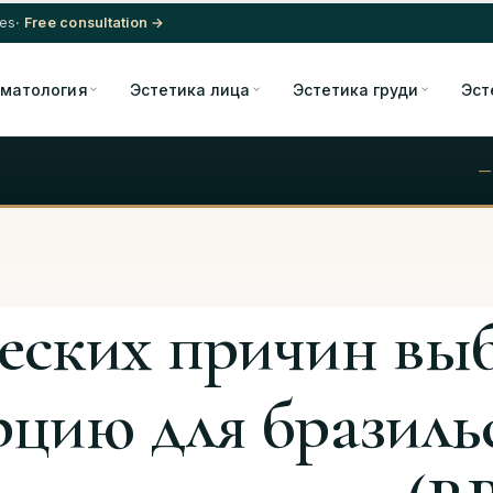
res
· Free consultation →
матология
Эстетика лица
Эстетика груди
Эст
—
веских причин вы
рцию для бразиль