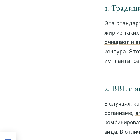
1. Тради
Эта стандарт
жир из таких
очищают и в
контура. Это
имплантатов
2. BBL с
В случаях, к
организме,
я
комбинирова
вида. В отли