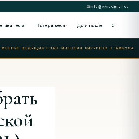
info@vividclinic.net
етика тела
Потеря веса
До и после
О
 МНЕНИЕ ВЕДУЩИХ ПЛАСТИЧЕСКИХ ХИРУРГОВ СТАМБУЛА
брать
ской