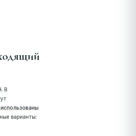
дходящий
. В
гут
 использованы
ные варианты: