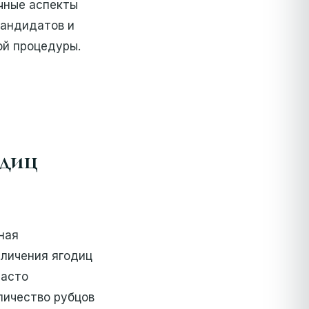
чные аспекты
кандидатов и
ой процедуры.
одиц
ная
еличения ягодиц
часто
личество рубцов