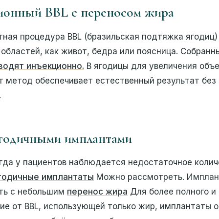
ционный BBL с переносом жира
ная процедура BBL (бразильская подтяжка ягодиц)
 областей, как живот, бедра или поясница. Собран
водят инъекционно.
В ягодицы для увеличения объ
т метод обеспечивает естественный результат без
.
 ягодичными имплантами
огда у пациентов наблюдается недостаточное колич
годичные имплантаты
Можно рассмотреть. Импла
ть с небольшим
перенос жира
Для более полного и
чие от BBL, использующей только жир, имплантаты 