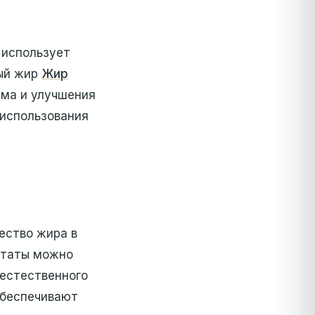
 использует
ный жир
Жир
ема и улучшения
 использования
ество жира в
нтаты можно
 естественного
обеспечивают