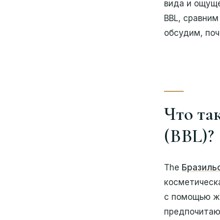
вида и ощущ
BBL, сравни
обсудим, по
Что та
(BBL)?
The
Бразиль
косметическ
с помощью жи
предпочитают