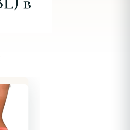
L) в
А