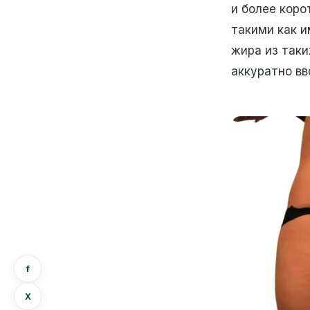
и более коро
такими как и
жира из таки
аккуратно вв
f
Х