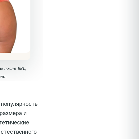
ы после BBL,
ела.
 популярность
 размера и
нтетические
естественного