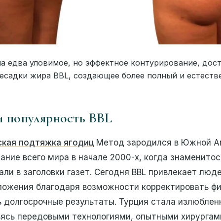
а едва уловимое, но эффектное контурирование, дост
садки жира BBL, создающее более полный и естеств
и популярность BBL
ская подтяжка ягодиц
Метод зародился в Южной А
ание всего мира в начале 2000-х, когда знаменито
ли в заголовки газет. Сегодня BBL привлекает люд
ложения благодаря возможности корректировать фи
ь долгосрочные результаты. Турция стала излюбле
вясь передовыми технологиями, опытными хирургам