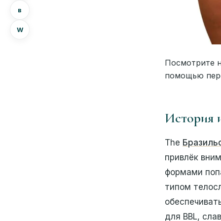
в
W
Посмотрите н
помощью пере
История 
The
Бразиль
привлёк вним
формами попа
типом телос
обеспечиват
для BBL, сла