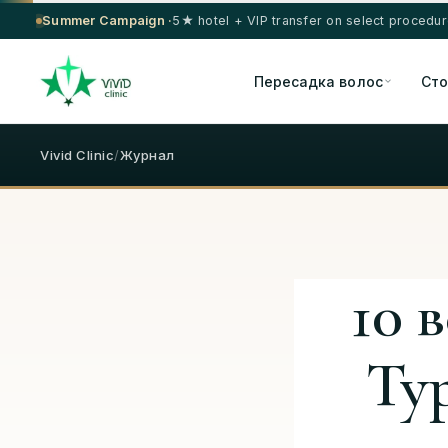
Summer Campaign ·
5★ hotel + VIP transfer on select procedu
Пересадка волос
Сто
Vivid Clinic
/
Журнал
10 
Ту