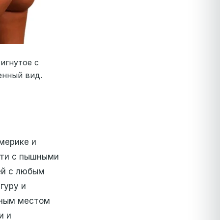
игнутое с
енный вид.
мерике и
сти с пышными
ей с любым
гуру и
нным местом
и и