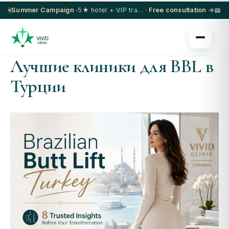
Summer Campaign ·
5★ hotel + VIP transfer on select procedures
· Free consultation →
Лучшие клиники для BBL в
Турции