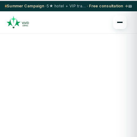
Summer Campaign ·
5★ hotel + VIP transfer on select procedures
· Free consultation →