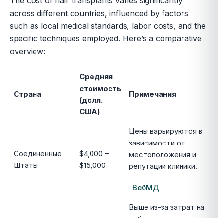
The cost of hair transplants varies significantly
across different countries, influenced by factors
such as local medical standards, labor costs, and the
specific techniques employed. Here’s a comparative
overview:
Средняя
стоимость
Страна
Примечания
(долл.
США)
Цены варьируются в
зависимости от
Соединенные
$4,000 –
местоположения и
Штаты
$15,000
репутации клиники.
ВебМД
Выше из-за затрат на