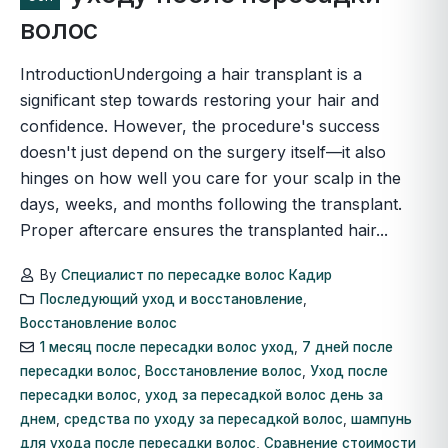
волос
IntroductionUndergoing a hair transplant is a
significant step towards restoring your hair and
confidence. However, the procedure's success
doesn't just depend on the surgery itself—it also
hinges on how well you care for your scalp in the
days, weeks, and months following the transplant.
Proper aftercare ensures the transplanted hair...
By
Специалист по пересадке волос Кадир
Последующий уход и восстановление
,
Восстановление волос
1 месяц после пересадки волос уход
,
7 дней после
пересадки волос
,
Восстановление волос
,
Уход после
пересадки волос
,
уход за пересадкой волос день за
днем
,
средства по уходу за пересадкой волос
,
шампунь
для ухода после пересадки волос
,
Сравнение стоимости