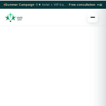
Summer Campaign ·
5★ hotel + VIP transfer on select procedures
· Free consultation →