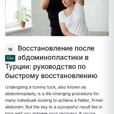
Восстановление после
16
абдоминопластики в
Сен
Турции: руководство по
быстрому восстановлению
Undergoing a tummy tuck, also known as
abdominoplasty, is a life-changing procedure for
many individuals looking to achieve a flatter, firmer
abdomen. But the key to a successful result lies in
how well you manage your recovery. If you’re