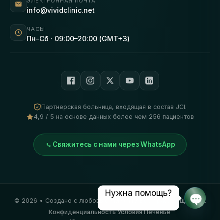
ЭЛЕКТРОННАЯ ПОЧТА
info@vividclinic.net
ЧАСЫ
Пн–Сб · 09:00–20:00 (GMT+3)
Партнерская больница, входящая в состав JCI.
4,9 / 5 на основе данных более чем 256 пациентов
Свяжитесь с нами через WhatsApp
Нужна помощь?
©
2026
• Создано с любовью
Vivid Clinic
. Все права защищены.
Откры
Конфиденциальность
·
Условия
·
Печенье
·