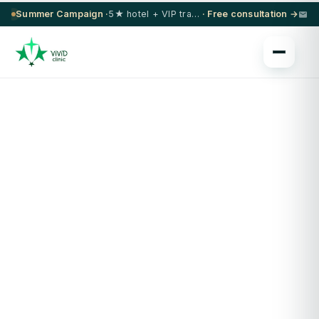
Summer Campaign ·
5★ hotel + VIP transfer on select procedures
· Free consultation →