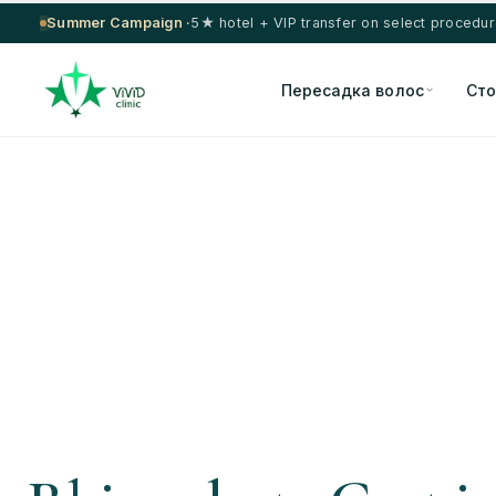
Summer Campaign ·
5★ hotel + VIP transfer on select procedu
Пересадка волос
Сто