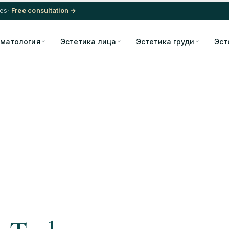
res
· Free consultation →
матология
Эстетика лица
Эстетика груди
Эст