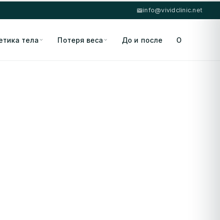
info@vividclinic.net
етика тела
Потеря веса
До и после
О