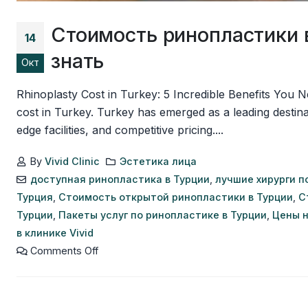
Стоимость ринопластики 
14
знать
Окт
Rhinoplasty Cost in Turkey: 5 Incredible Benefits You 
cost in Turkey. Turkey has emerged as a leading destina
edge facilities, and competitive pricing....
By
Vivid Clinic
Эстетика лица
доступная ринопластика в Турции
,
лучшие хирурги п
Турция
,
Стоимость открытой ринопластики в Турции
,
С
Турции
,
Пакеты услуг по ринопластике в Турции
,
Цены н
в клинике Vivid
Comments Off