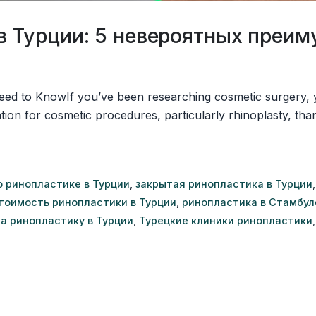
в Турции: 5 невероятных преим
Need to KnowIf you’ve been researching cosmetic surgery, y
tion for cosmetic procedures, particularly rhinoplasty, tha
о ринопластике в Турции
,
закрытая ринопластика в Турции
тоимость ринопластики в Турции
,
ринопластика в Стамбул
а ринопластику в Турции
,
Турецкие клиники ринопластики