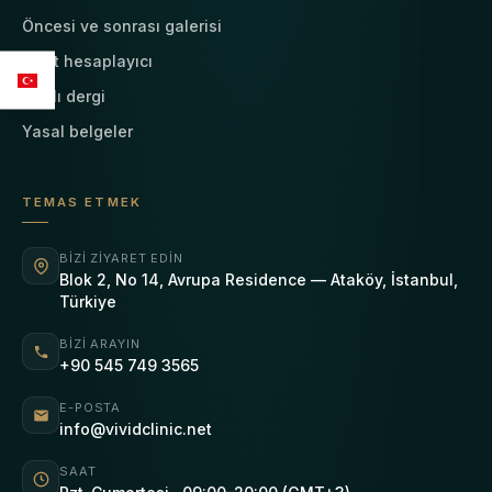
Öncesi ve sonrası galerisi
Fiyat hesaplayıcı
Canlı dergi
Yasal belgeler
TEMAS ETMEK
BIZI ZIYARET EDIN
Blok 2, No 14, Avrupa Residence — Ataköy, İstanbul,
Türkiye
BIZI ARAYIN
+90 545 749 3565
E-POSTA
info@vividclinic.net
SAAT