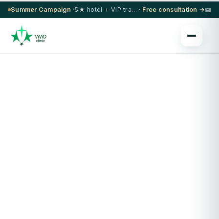
Summer Campaign ·
5★ hotel + VIP transfer on select procedures
· Free consultation →