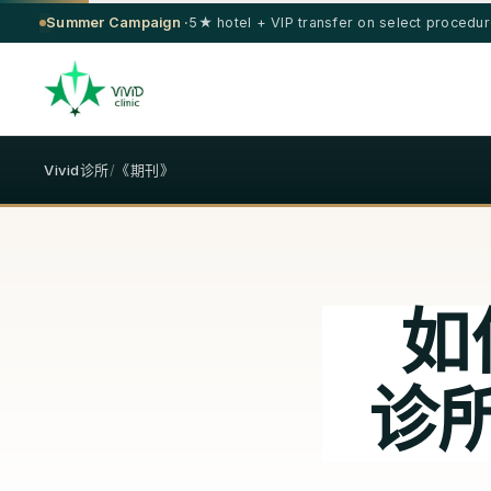
Summer Campaign ·
5★ hotel + VIP transfer on select procedu
Vivid诊所
/
《期刊》
如
诊