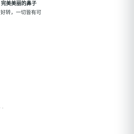
是
完美美丽的鼻子
好转，一切皆有可
。.