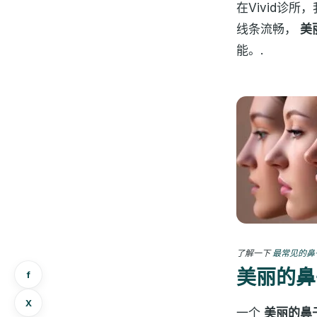
在Vivid诊
线条流畅，
美
能。.
了解一下
最常见的鼻
美丽的鼻
f
X
一个
美丽的鼻