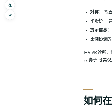
在
对称：
笔直
W
平滑桥：
鼻
提示信息：
比例协调的
在Vivid诊
丽
鼻子
既美观
如何在