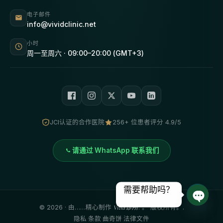
电子邮件
info@vividclinic.net
小时
周一至周六 · 09:00–20:00 (GMT+3)
JCI认证的合作医院
256+ 位患者评分 4.9/5
请通过 WhatsApp 联系我们
需要帮助吗？
©
2026
· 由……精心制作
Vivid诊所
. 。 版权所有。.
打开聊
隐私
·
条款
·
曲奇饼
·
法律文件