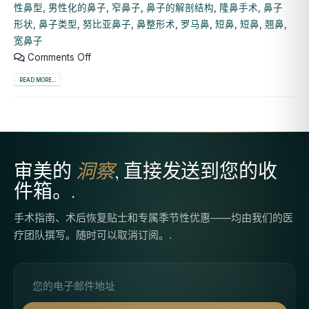
性鼻型
,
男性化的鼻子
,
窄鼻子
,
鼻子的解剖结构
,
隆鼻手术
,
鼻子
形状
,
鼻子类型
,
努比亚鼻子
,
鼻整形术
,
罗马鼻
,
短鼻
,
短鼻
,
翘鼻
,
宽鼻子
Comments Off
READ MORE...
审美的
洞察
, 直接发送到您的收
件箱。.
手术指南、术后恢复贴士和专属季节性优惠——均由我们的医
疗团队撰写。随时可以取消订阅。.
电子邮件