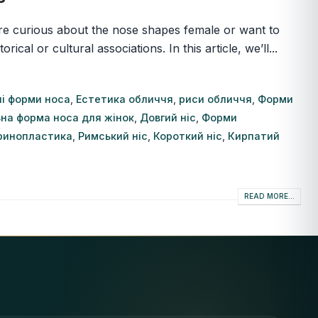
u’re curious about the nose shapes female or want to
l or cultural associations. In this article, we’ll...
ні форми носа
,
Естетика обличчя
,
риси обличчя
,
Форми
ьна форма носа для жінок
,
Довгий ніс
,
Форми
ринопластика
,
Римський ніс
,
Короткий ніс
,
Кирпатий
READ MORE...