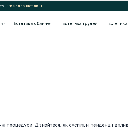
res
· Free consultation →
ія
Естетика обличчя
Естетика грудей
Естетика
ні процедури. Дізнайтеся, як суспільні тенденції впл