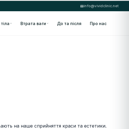
info@vividclinic.net
 тіла
Втрата ваги
До та після
Про нас
ивають на наше сприйняття краси та естетики.