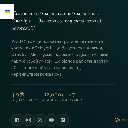
"Естетична досконалість, вдосконалена в
Стамбулі — для кожного пацієнта, кожної
подорожі"."
Vivid Clinic – це приватна група естетичної та
косметичної хірургії, що базується в Атакьої,
Стамбул. Ми лікуємо іноземних пацієнтів у нашій
партнерській лікарні, що відповідає стандартам
JCI, з повним обслуговуванням під
керівництвом консьєржа.
4.9★
12,000+
47
ОЦІНКА ПАЦІЄНТА
ПРОЦЕДУРИ
КРАЇНИ
Ліка