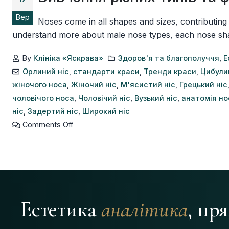
Вер
Noses come in all shapes and sizes, contributing
understand more about male nose types, each nose shape h
By
Клініка «Яскрава»
Здоров'я та благополуччя
,
Е
Орлиний ніс
,
стандарти краси
,
Тренди краси
,
Цибули
жіночого носа
,
Жіночий ніс
,
М'ясистий ніс
,
Грецький ніс
чоловічого носа
,
Чоловічий ніс
,
Вузький ніс
,
анатомія но
ніс
,
Задертий ніс
,
Широкий ніс
Comments Off
Естетика
аналітика
, пр