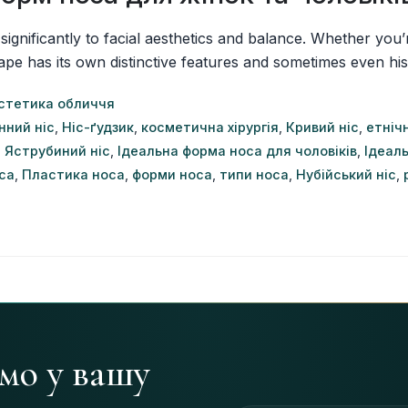
 significantly to facial aesthetics and balance. Whether yo
as its own distinctive features and sometimes even historica
стетика обличчя
нний ніс
,
Ніс-ґудзик
,
косметична хірургія
,
Кривий ніс
,
етніч
,
Яструбиний ніс
,
Ідеальна форма носа для чоловіків
,
Ідеал
са
,
Пластика носа
,
форми носа
,
типи носа
,
Нубійський ніс
,
ямо у вашу