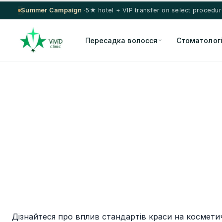
Summer Campaign ·
5★ hotel + VIP transfer on select procedu
Пересадка волосся
Стоматолог
Дізнайтеся про вплив стандартів краси на косметич