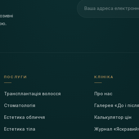
Адреса електронної пош
юзивні
ою.
ПОСЛУГИ
КЛІНІКА
Трансплантація волосся
Про нас
Стоматологія
Галерея «До і післ
Естетика обличчя
Калькулятор цін
Естетика тіла
Журнал «Яскравий