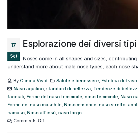
Esplorazione dei diversi tip
17
Set
Noses come in all shapes and sizes, contributing
understand more about male nose types, each nose shape h
By
Clinica Vivid
Salute e benessere
,
Estetica del viso
Naso aquilino
,
standard di bellezza
,
Tendenze di bellezz
facciali
,
Forme del naso femminile
,
naso femminile
,
Naso c
Forme del naso maschile
,
Naso maschile
,
naso stretto
,
anat
camuso
,
Naso all'insù
,
naso largo
Comments Off