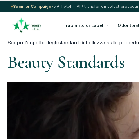
Summer Campaign ·
5★ hotel + VIP transfer on select procedu
Trapianto di capelli
Odontoiat
Scopri l'impatto degli standard di bellezza sulle proced
Beauty Standards