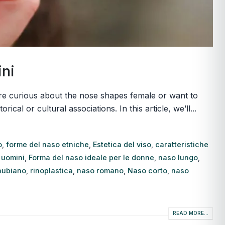
ini
u’re curious about the nose shapes female or want to
l or cultural associations. In this article, we’ll...
o
,
forme del naso etniche
,
Estetica del viso
,
caratteristiche
 uomini
,
Forma del naso ideale per le donne
,
naso lungo
,
nubiano
,
rinoplastica
,
naso romano
,
Naso corto
,
naso
READ MORE...