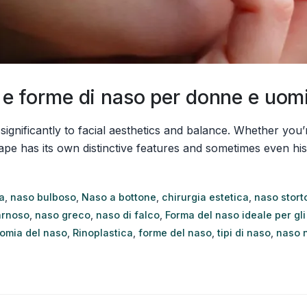
i e forme di naso per donne e uom
 significantly to facial aesthetics and balance. Whether yo
as its own distinctive features and sometimes even historica
a
,
naso bulboso
,
Naso a bottone
,
chirurgia estetica
,
naso stort
arnoso
,
naso greco
,
naso di falco
,
Forma del naso ideale per gli
omia del naso
,
Rinoplastica
,
forme del naso
,
tipi di naso
,
naso 