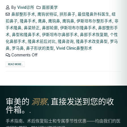
By
Vivid诊所
面部美学
鼻部整形手术
,
鹰钩状特征
,
拱形鼻子
,
最佳隆鼻外科医生
,
纽
扣鼻子
,
隆鼻手术
,
鹰鼻
,
鹰钩鼻
,
鹰钩鼻
,
伊斯坦布尔整形手术
,
非
手术隆鼻
,
鼻梁矫正
,
鼻部轮廓
,
伊斯坦布尔隆鼻手术
,
鼻部整形手
术
,
鼻型和隆鼻手术
,
伊斯坦布尔鼻部手术
,
鼻部手术恢复期
,
个性
化鼻部手术
,
隆鼻术前后对比
,
隆鼻咨询
,
隆鼻手术改变鼻型
,
罗马
鼻
,
罗马鼻
,
鼻子形状的类型
,
Vivid Clinic鼻整形术
Comments Off
READ MORE...
审美的
洞察
, 直接发送到您的收
件箱。.
手术指南、术后恢复贴士和专属季节性优惠——均由我们的医