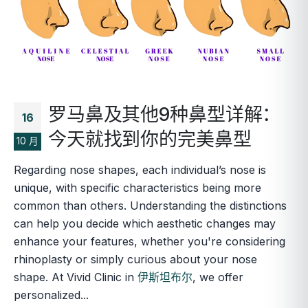
罗马鼻及其他9种鼻型详解：
16
今天就找到你的完美鼻型
10 月
Regarding nose shapes, each individual’s nose is
unique, with specific characteristics being more
common than others. Understanding the distinctions
can help you decide which aesthetic changes may
enhance your features, whether you're considering
rhinoplasty or simply curious about your nose
shape. At Vivid Clinic in
伊斯坦布尔
, we offer
personalized...