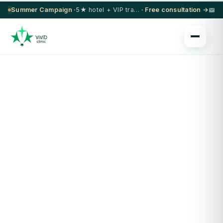
Summer Campaign ·
5★ hotel + VIP transfer on select procedures
· Free consultation →