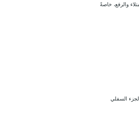
اء والرفع، خاصةً
لجزء السفلي