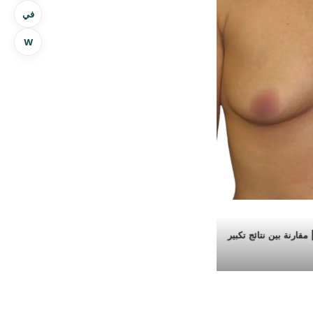
في
W
ارنة بين نتائج تكبير