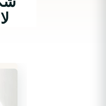
شكل
لا