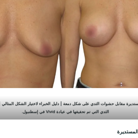
ديرة مقابل حشوات الثدي على شكل دمعة | دليل الخبراء لاختيار الشكل المثالي | مق
الثدي التي تم تحقيقها في عيادة Vivid في إسطنبول.