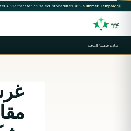
5★ hotel + VIP transfer on select procedures
Summer Campaign ·
عيادة فيفيد
/
المجلة
غرس
مقا