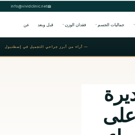
info@vividclinic.net
جماليات الجسم
فقدان الوزن
قبل وبعد
عن
— آراء من أبرز جراحي التجميل في إسطنبول
يرة
على