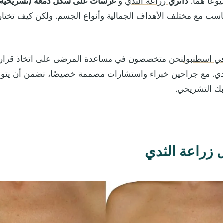
يوعًا هما:
دائري
زراعة الثدي
و
غرسات على شكل دمعة (تشريحية)
تناسب مع مختلف الأهداف الجمالية وأنواع الجسم. ولكن كيف تختا
في اسطنبول
نحن متخصصون في مساعدة المرضى على اتخاذ قرار
ثدي. مع جراحين خبراء واستشارات مصممة خصيصًا، نضمن أن يتوافق
بك التشريحي.
 زراعة الثدي