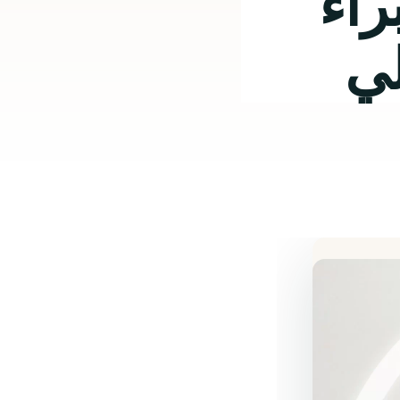
راء
لي