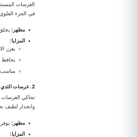
الغرسات المستدير
في الجزء العلوي 
مظهر:
يخلق م
المزايا:
يعزز الا
يحافظ ع
مناسب ل
2. غرسات الثدي على شكل دمعة (تشريحية)
تحاكي الغرسات ع
وانحدار لطيف نحو
مظهر:
يوفر م
المزايا: