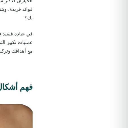
الخياران الأكثر ش
فوائد فريدة، وي
لك؟
في
عيادة فيفيد 
عمليات تكبير ال
مع أهدافك وتركي
فهم أشكال