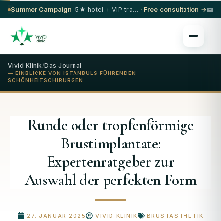
Summer Campaign ·
5★ hotel + VIP transfer on select procedures
· Free consultation →
Vivid Klinik
/
Das Journal
— EINBLICKE VON ISTANBULS FÜHRENDEN
SCHÖNHEITSCHIRURGEN
Runde oder tropfenförmige
Brustimplantate:
Expertenratgeber zur
Auswahl der perfekten Form
27. JANUAR 2025
VIVID KLINIK
BRUSTÄSTHETIK