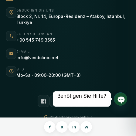
BESUCHEN SIE UNS
Block 2, Nr. 14, Europa-Residenz – Atakoy, Istanbul,
Türkiye
RUFEN SIE UNS AN
+90 545 749 3565
E-MAIL
info@vividclinic.net
STD
Mo–Sa · 09:00–20:00 (GMT+3)
Benötigen Sie Hilfe?
Offene
JCI-Partnerkrankenhaus
4,9 von 5 Sternen basierend auf über 256 Bewertungen von
f
X
In
W
Patienten