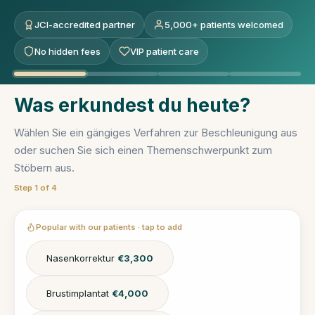
JCI-accredited partner
5,000+ patients welcomed
No hidden fees
VIP patient care
Was erkundest du heute?
Wählen Sie ein gängiges Verfahren zur Beschleunigung aus
oder suchen Sie sich einen Themenschwerpunkt zum
Stöbern aus.
Step 1 of 4
Popular with our patients · tap to add
Nasenkorrektur
€3,300
Brustimplantat
€4,000