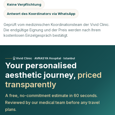
Keine Verpflichtung
Antwort des Koordinators via WhatsApp
Geprüft vom medizinischen Koordinationsteam der Vivid Clinic.
Die endgültige Eignung und der Preis werden nach Ihrem
kostenlosen Einzelgespräch bestätigt.
Vivid Clinic · AVRASYA Hospital · Istanbul
Your personalised
aesthetic journey,
priced
transparently
A free, no-commitment estimate in 60 seconds.
Reviewed by our medical team before any travel
plans.