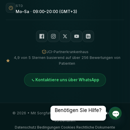
STD
Mo–Sa · 09:00–20:00 (GMT+3)
JCI-Partnerkrankenhaus
4,9 von 5 Sternen basierend auf über 256 Bewertungen von
Patienten
Kontaktiere uns über WhatsApp
Benötigen Sie Hilfe?
©
2026
• Mit Sorgfalt hergestellt von
Vivid Klinik
. Alle Rechte
vorbehalten.
Offene
Datenschutz
·
Bedingungen
·
Cookies
·
Rechtliche Dokumente