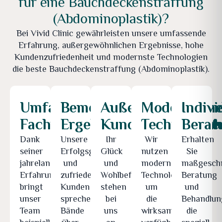
für eine Bauchdeckenstraffung
(Abdominoplastik)?
Bei Vivid Clinic gewährleisten unsere umfassende
Erfahrung, außergewöhnlichen Ergebnisse, hohe
Kundenzufriedenheit und modernste Technologien
die beste Bauchdeckenstraffung (Abdominoplastik).
Umfangreiches
Bemerkenswerte
Außergewöhnlich
Modernste
Indivi
Fachwissen
Ergebnisse
Kundenzufriedenh
Technologie
Berat
Dank
Unsere
Ihr
Wir
Erhalten
seiner
Erfolgsgeschichten
Glück
nutzen
Sie
jahrelangen
und
und
modernste
maßgeschn
Erfahrung
zufriedenen
Wohlbefinden
Technologien,
Beratung
bringt
Kunden
stehen
um
und
unser
sprechen
bei
die
Behandlun
Team
Bände
uns
wirksamsten
die