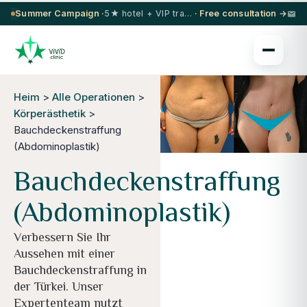
Summer Campaign ·
5★ hotel + VIP transfer on select procedures
· Free consultation →
Heim
>
Alle Operationen
>
Körperästhetik
>
Bauchdeckenstraffung
(Abdominoplastik)
Bauchdeckenstraffung
(Abdominoplastik)
Verbessern Sie Ihr
Aussehen mit einer
Bauchdeckenstraffung in
der Türkei. Unser
Expertenteam nutzt