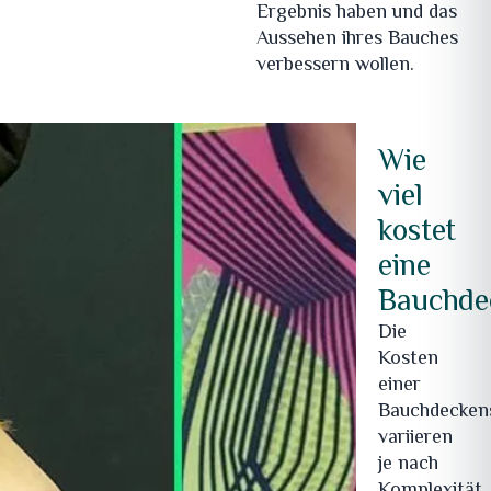
Ergebnis haben und das
Aussehen ihres Bauches
verbessern wollen.
Wie
viel
kostet
eine
Bauchde
Die
Kosten
einer
Bauchdecken
variieren
je nach
Komplexität