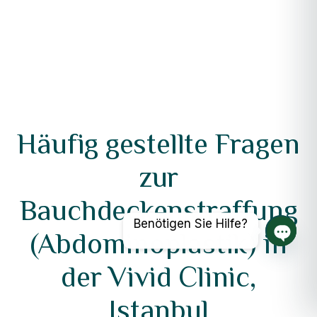
Häufig gestellte Fragen
zur
Bauchdeckenstraffung
Benötigen Sie Hilfe?
(Abdominoplastik) in
Offene
der Vivid Clinic,
Istanbul