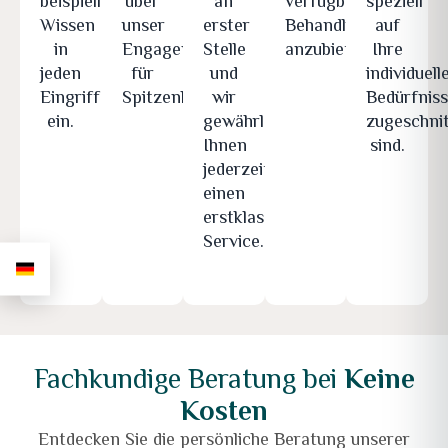
beispielloses
über
an
verfügbaren
speziell
Wissen
unser
erster
Behandlungen
auf
in
Engagement
Stelle
anzubieten.
Ihre
jeden
für
und
individuell
Eingriff
Spitzenleistungen.
wir
Bedürfnis
ein.
gewährleisten
zugeschni
Ihnen
sind.
jederzeit
einen
erstklassigen
Service.
Fachkundige Beratung bei
Keine
Kosten
Entdecken Sie die persönliche Beratung unserer