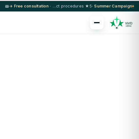
· Free consultation →
5★ hotel + VIP transfer on select procedures
Summer Campaign ·