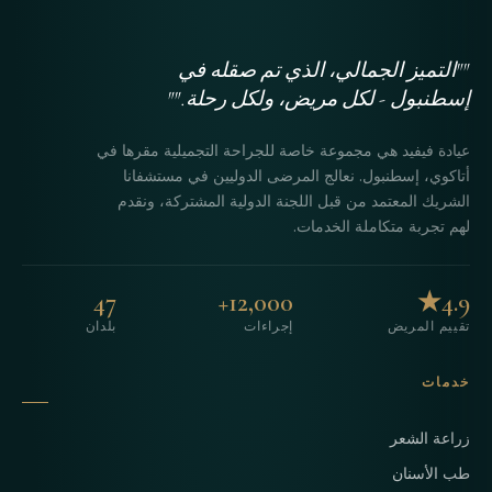
""التميز الجمالي، الذي تم صقله في
إسطنبول - لكل مريض، ولكل رحلة.""
عيادة فيفيد هي مجموعة خاصة للجراحة التجميلية مقرها في
أتاكوي، إسطنبول. نعالج المرضى الدوليين في مستشفانا
الشريك المعتمد من قبل اللجنة الدولية المشتركة، ونقدم
لهم تجربة متكاملة الخدمات.
47
12,000+
4.9★
تقييم المريض
إجراءات
بلدان
خدمات
زراعة الشعر
طب الأسنان