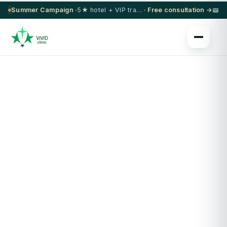
Summer Campaign ·
5★ hotel + VIP transfer on select procedures
· Free consultation →