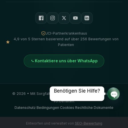
JCI-Partnerkrankenhaus
4,9 von 5 Sternen basierend auf über 256 Bewertungen von
Patienten
Kontaktiere uns über WhatsApp
Benötigen Sie Hilfe?
©
2026
• Mit Sorgfalt hergestellt von
Vivid Klinik
. Alle Rechte
vorbehalten.
Offene
Datenschutz
·
Bedingungen
·
Cookies
·
Rechtliche Dokumente
Entworfen und verwaltet von
SEO-Bewertung