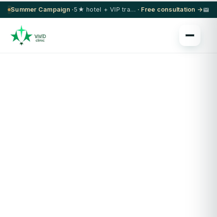
Summer Campaign ·
5★ hotel + VIP transfer on select procedures
· Free consultation →