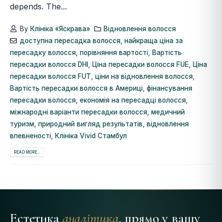
depends. The...
By
Клініка «Яскрава»
Відновлення волосся
доступна пересадка волосся
,
найкраща ціна за
пересадку волосся
,
порівняння вартості
,
Вартість
пересадки волосся DHI
,
Ціна пересадки волосся FUE
,
Ціна
пересадки волосся FUT
,
ціни на відновлення волосся
,
Вартість пересадки волосся в Америці
,
фінансування
пересадки волосся
,
економія на пересадці волосся
,
міжнародні варіанти пересадки волосся
,
медичний
туризм
,
природний вигляд результатів
,
відновлення
впевненості
,
Клініка Vivid Стамбул
READ MORE...
Естетика
аналітика
, прямо у вашу