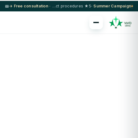
· Free consultation →
5★ hotel + VIP transfer on select procedures
Summer Campaign ·