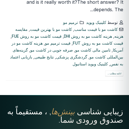
and is it really worth it?The short answer? It
depends. The...
توسط
کلینیک ویوید
ترمیم مو
کاشت مو با قیمت مناسب
,
کاشت مو با بهترین قیمت
,
مقایسه
هزینه
,
هزینه کاشت مو به روش DHI
,
قیمت کاشت مو به روش FUE
,
قیمت کاشت مو به روش FUT
,
قیمت ترمیم مو
,
هزینه کاشت مو در
آمریکا
,
تامین مالی کاشت مو
,
صرفه جویی در کاشت مو
,
گزینه‌های
بین‌المللی کاشت مو
,
گردشگری پزشکی
,
نتایج طبیعی
,
بازیابی اعتماد
به نفس
,
کلینیک ویوید استانبول
ادامه مطلب ...
زیبایی شناسی
بینش‌ها
, ، مستقیماً به
صندوق ورودی شما.