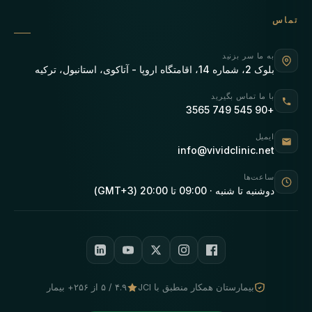
تماس
به ما سر بزنید
بلوک 2، شماره 14، اقامتگاه اروپا - آتاکوی، استانبول، ترکیه
با ما تماس بگیرید
+90 545 749 3565
ایمیل
info@vividclinic.net
ساعت‌ها
دوشنبه تا شنبه · 09:00 تا 20:00 (GMT+3)
بیمارستان همکار منطبق با JCI
۴.۹ / ۵ از ۲۵۶+ بیمار