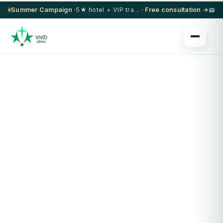
Summer Campaign ·
5★ hotel + VIP transfer on select procedures
· Free consultation →