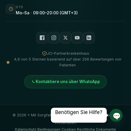
STD
Mo–Sa · 09:00–20:00 (GMT+3)
JCI-Partnerkrankenhaus
4,9 von 5 Sternen basierend auf über 256 Bewertungen von
Patienten
Kontaktiere uns über WhatsApp
Benötigen Sie Hilfe?
©
2026
• Mit Sorgfalt hergestellt von
Vivid Klinik
. Alle Rechte
vorbehalten.
Offene
Datenschutz
·
Bedingungen
·
Cookies
·
Rechtliche Dokumente