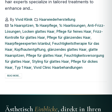
hair experts specialize in tailored treatments to
enhance and...
By
Vivid Klinik
Haarwiederherstellung
1a Haarspitzen
,
1b Haarpflege
,
1c Haarlösungen
,
Anti-Frizz-
Lösungen
,
Locken glattes Haar
,
Pflege für feines Haar
,
Frizz-
Kontrolle für glattes Haar
,
Pflege für glänzendes Haar
,
Haarpflegeexperten Istanbul
,
Feuchtigkeitstherapie für das
Haar
,
Kopfhautentgiftung
,
glänzendes glattes Haar
,
glatte
Haarspitzen
,
Pflege für glattes Haar
,
Feuchtigkeitsversorgung
für glattes Haar
,
Styling für glattes Haar
,
Pflege für dickes
Haar
,
Typ 1 Haar
,
Vivid Clinic Haarbehandlungen
READ MORE...
Ästhetisch
Einblicke
, direkt in Ihren