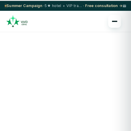
Summer Campaign ·
5★ hotel + VIP transfer on select procedures
· Free consultation →