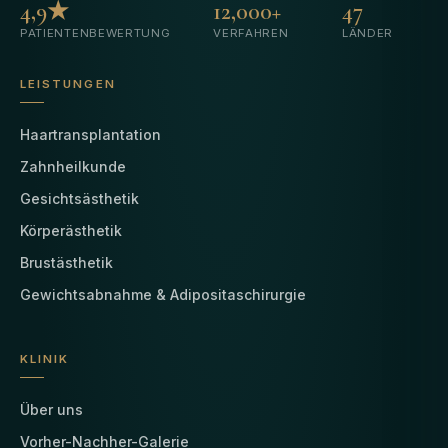
4,9★
12,000+
47
PATIENTENBEWERTUNG
VERFAHREN
LÄNDER
LEISTUNGEN
Haartransplantation
Zahnheilkunde
Gesichtsästhetik
Körperästhetik
Brustästhetik
Gewichtsabnahme & Adipositaschirurgie
KLINIK
Über uns
Vorher-Nachher-Galerie